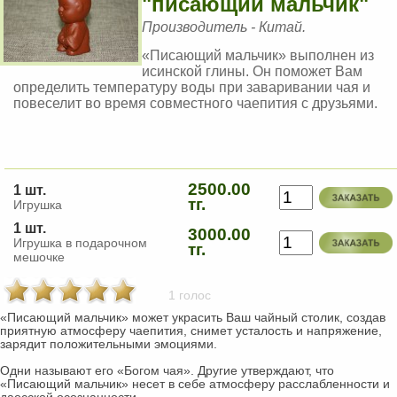
"писающий мальчик"
Производитель - Китай.
«Писающий мальчик» выполнен из
исинской глины. Он поможет Вам
определить температуру воды при заваривании чая и
повеселит во время совместного чаепития с друзьями.
2500.00
1 шт.
тг.
Игрушка
1 шт.
3000.00
Игрушка в подарочном
тг.
мешочке
1 голос
«Писающий мальчик» может украсить Ваш чайный столик, создав
приятную атмосферу чаепития, снимет усталость и напряжение,
зарядит положительными эмоциями.
Одни называют его «Богом чая». Другие утверждают, что
«Писающий мальчик» несет в себе атмосферу расслабленности и