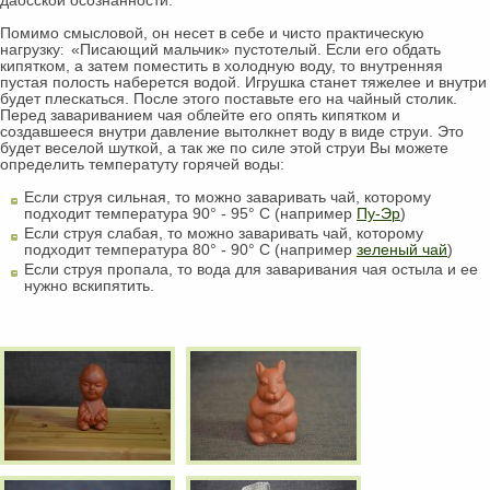
даосской осознанности.
Помимо смысловой, он несет в себе и чисто практическую
нагрузку
«Писающий мальчик» пустотелый. Если его обдать
:
кипятком, а затем поместить в холодную воду, то внутренняя
пустая полость наберется водой. Игрушка станет тяжелее и внутри
будет плескаться. После этого поставьте его на чайный столик.
Перед завариванием чая облейте его опять кипятком и
создавшееся внутри давление вытолкнет воду в виде струи. Это
будет веселой шуткой, а так же по силе этой струи Вы можете
определить температуту горячей воды:
Если струя сильная, то можно заваривать чай, которому
подходит температура 90° - 95° C (например
Пу-Эр
)
Если струя слабая, то можно заваривать чай, которому
подходит температура 80° - 90° C (например
зеленый чай
)
Если струя пропала, то вода для заваривания чая остыла и ее
нужно вскипятить.