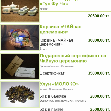
«Гун Фу Ча»
Китай
20500.00 тг.
Корзина «ЧАЙная
церемония»
Корзина «ЧАЙная
30800.00 тг.
церемония»
1 шт.
Подарочный сертификат на
Чайную церемонию
Производитель - Казахстан.
1 сертификат
35000.00 тг.
Улун «МОЛОКО»
Китай, Провинция Фуцзянь
50 г. в баночке
2800.00 тг.
Баночка, инструкция, печать
50 г. в пакете
2500.00 тг.