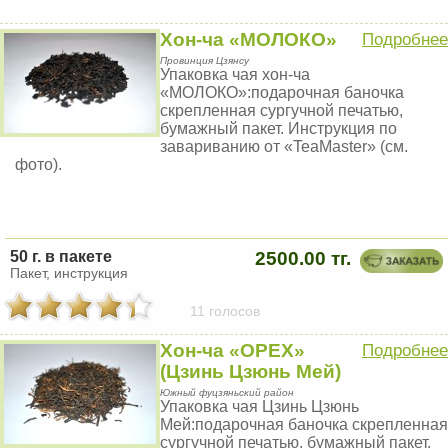
Хон-ча «МОЛОКО»
Подробнее
Провинция Цзянсу
Упаковка чая хон-ча
«МОЛОКО»:подарочная баночка
скрепленная сургучной печатью,
бумажный пакет. Инструкция по
завариванию от «TeaMaster» (см.
фото).
50 г. в пакете
2500.00 тг.
Пакет, инструкция
11 голосов
Хон-ча «ОРЕХ»
Подробнее
(Цзинь Цзюнь Мей)
Южный фуцзяньский район
Упаковка чая Цзинь Цзюнь
Мей:подарочная баночка скрепленная
сургучной печатью, бумажный пакет.